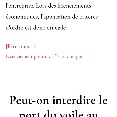
l’entreprise. Lors des licenciements
économiques, l’application de critères
d’ordre est donc cruciale.
à
[Lire plus…]
Licenciement pour motif économique
proposLicenciements
économiques
:
qui
Peut-on interdire le
part
port du voile au
en