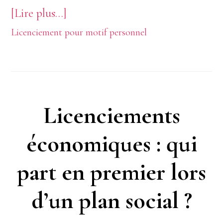
à
[Lire plus…]
Licenciement pour motif personnel
proposUne
relation
amoureuse
au
Licenciements
travail
économiques : qui
peut-
elle
part en premier lors
être
d’un plan social ?
un
motif