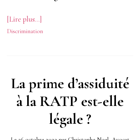
à
[Lire plus…]
Discrimination
proposPeut-
on
interdire
le
La prime d’assiduité
port
à la RATP est-elle
du
voile
légale ?
au
travail
Le
26 octobre 2022
par
Christophe Noel, Avocat