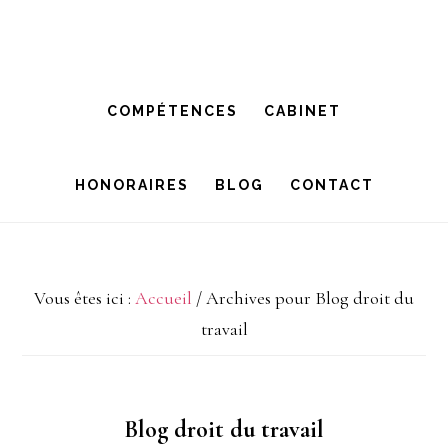
Passer
Passer
à
au
la
contenu
COMPÉTENCES
CABINET
navigation
principal
principale
HONORAIRES
BLOG
CONTACT
Vous êtes ici :
Accueil
/
Archives pour Blog droit du
travail
Blog droit du travail