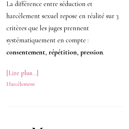
La différence entre séduction et
harcèlement sexuel repose en réalité sur 3
critères que les juges prennent
systématiquement en compte :
consentement
,
répétition
,
pression
.
à
[Lire plus…]
Harcèlement
proposSéduction
au
travail
: