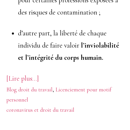
pour certaines professions exposées à
des risques de contamination ;
d’autre part, la liberté de chaque
individu de faire valoir
l’inviolabilité
et l’intégrité du corps humain.
à
[Lire plus…]
Blog droit du travail
proposL’employeur
,
Licenciement pour motif
personnel
peut-
coronavirus et droit du travail
il
imposer