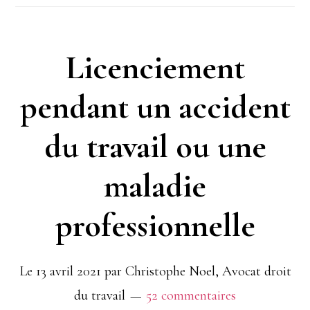
la
vaccination
Licenciement
covid19
pendant un accident
à
du travail ou une
ses
salariés
maladie
?
professionnelle
Le
13 avril 2021
par
Christophe Noel, Avocat droit
du travail
52 commentaires