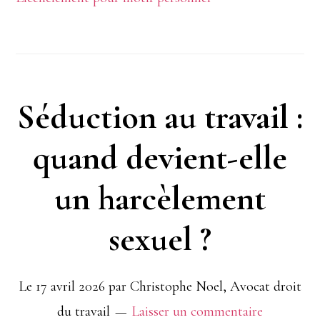
présomption
d’innocence
protège
Séduction au travail :
t’elle
quand devient-elle
de
toute
un harcèlement
sanction
sexuel ?
?
Le
17 avril 2026
par
Christophe Noel, Avocat droit
du travail
Laisser un commentaire