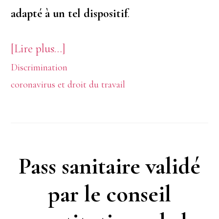
adapté à un tel dispositif
.
à
[Lire plus…]
Discrimination
proposPass
coronavirus et droit du travail
sanitaire
en
entreprise
:
Pass sanitaire validé
les
par le conseil
pièges
à