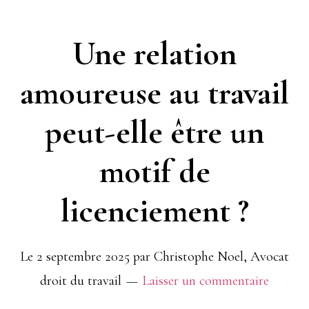
du
Une relation
10
amoureuse au travail
septembre et
droit
peut-elle être un
de
motif de
grève
licenciement ?
Le
2 septembre 2025
par
Christophe Noel, Avocat
droit du travail
Laisser un commentaire