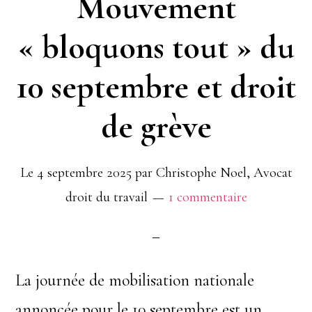
Mouvement
quand
« bloquons tout » du
devient-
elle
10 septembre et droit
un
de grève
harcèlement
sexuel
Le
4 septembre 2025
par
Christophe Noel, Avocat
?
droit du travail
1 commentaire
La journée de mobilisation nationale
annoncée pour le 10 septembre est un