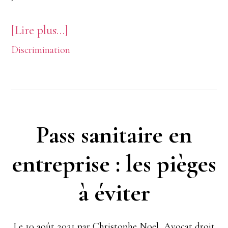
à
[Lire plus…]
Discrimination
proposLa
prime
d’assiduité
à
Pass sanitaire en
la
entreprise : les pièges
RATP
est-
à éviter
elle
légale ?
Le
10 août 2021
par
Christophe Noel, Avocat droit