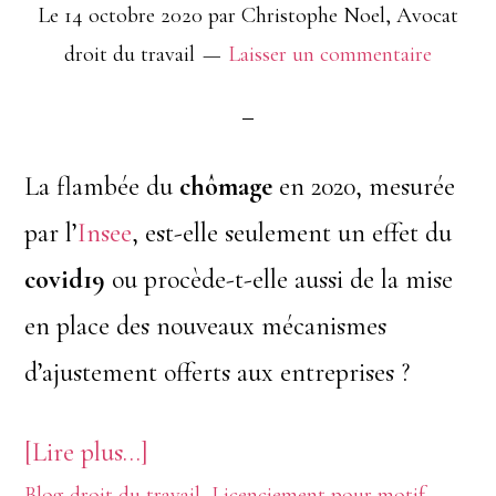
Le
14 octobre 2020
par
Christophe Noel, Avocat
droit du travail
Laisser un commentaire
La flambée du
chômage
en 2020, mesurée
par l’
Insee
, est-elle seulement un effet du
covid19
ou procède-t-elle aussi de la mise
en place des nouveaux mécanismes
d’ajustement offerts aux entreprises ?
à
[Lire plus…]
Blog droit du travail
,
Licenciement pour motif