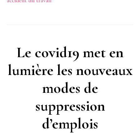
accident du travail
proposLicenciement
pendant
un
accident
Le covid19 met en
du
lumière les nouveaux
travail
ou
modes de
une
suppression
maladie
professionnelle
d’emplois