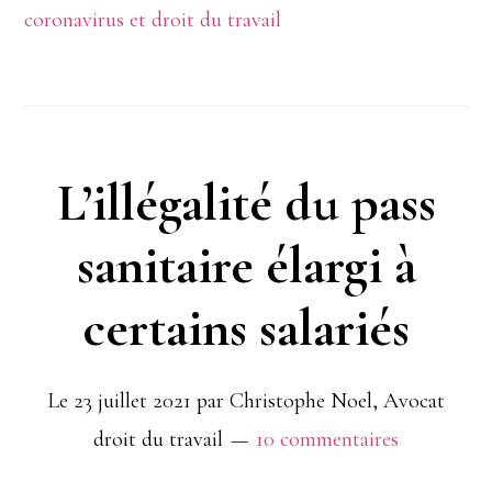
coronavirus et droit du travail
validé
par
le
conseil
L’illégalité du pass
constitutionnel
sanitaire élargi à
:
certains salariés
la
question
Le
23 juillet 2021
par
Christophe Noel, Avocat
des
droit du travail
10 commentaires
licenciements