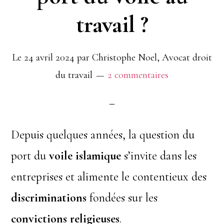
premier
travail ?
lors
d’un
Le
24 avril 2024
par
Christophe Noel, Avocat droit
plan
du travail
2 commentaires
social
?
Depuis quelques années, la question du
port du
voile islamique
s’invite dans les
entreprises et alimente le contentieux des
discriminations
fondées sur les
convictions religieuses
.