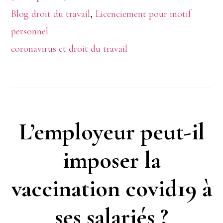
Blog droit du travail
proposL’illégalité
,
Licenciement pour motif
personnel
du
coronavirus et droit du travail
pass
sanitaire
élargi
à
L’employeur peut-il
certains
imposer la
salariés
vaccination covid19 à
ses salariés ?