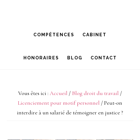
Passer
Passer
à
au
la
contenu
COMPÉTENCES
CABINET
navigation
principal
principale
HONORAIRES
BLOG
CONTACT
Vous êtes ici :
Accueil
/
Blog droit du travail
/
Licenciement pour motif personnel
/
Peut-on
interdire à un salarié de témoigner en justice ?