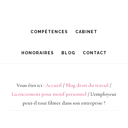
Passer
Passer
à
au
la
contenu
COMPÉTENCES
CABINET
navigation
principal
principale
HONORAIRES
BLOG
CONTACT
Vous êtes ici :
Accueil
/
Blog droit du travail
/
Licenciement pour motif personnel
/
L’employeur
peut-il tout filmer dans son entreprise ?