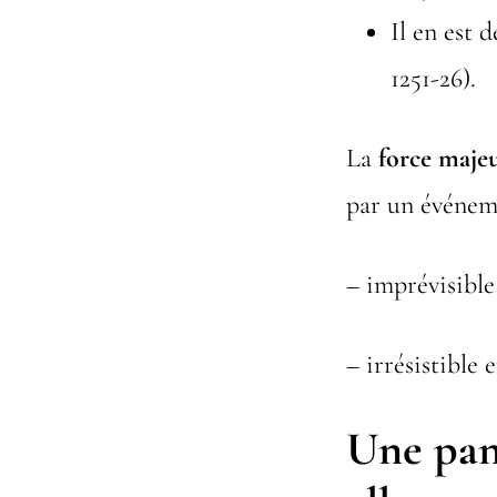
Il en est 
1251-26).
La
force maje
par un événem
– imprévisible
– irrésistible
Une pan