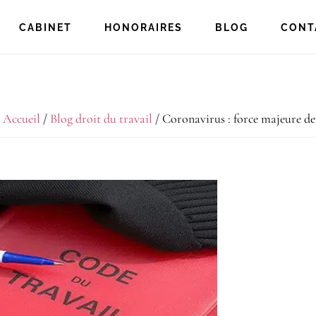
CABINET
HONORAIRES
BLOG
CONT
:
Accueil
/
Blog droit du travail
/
Coronavirus : force majeure de