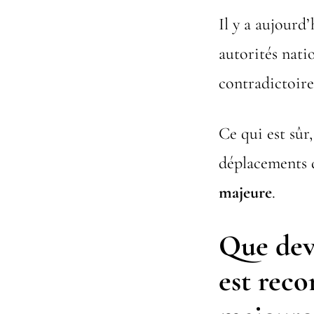
Il y a aujourd
autorités nati
contradictoire
Ce qui est sûr,
déplacements 
majeure
.
Que devi
est rec