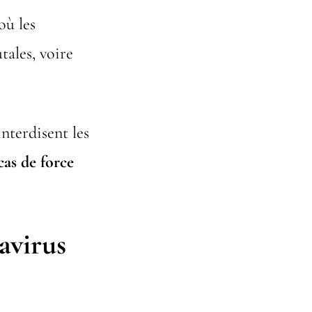
où les
tales, voire
interdisent les
cas de force
avirus