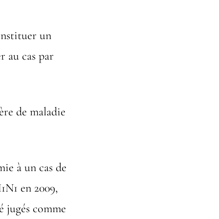
onstituer un
er au cas par
ière de maladie
mie à un cas de
H1N1 en 2009,
été jugés comme