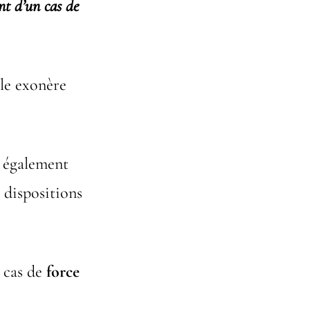
nt d’un cas de
lle exonère
 également
s dispositions
n cas de
force