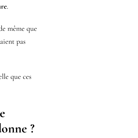
ure
.
, de même que
taient pas
telle que ces
se
 donne ?