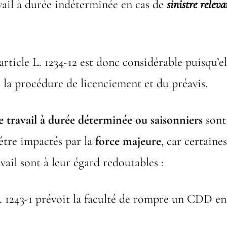
vail à durée indéterminée en cas de
sinistre
releva
article L. 1234-12 est donc considérable puisqu’e
 la procédure de licenciement et du préavis.
e travail à durée déterminée ou saisonniers
sont
’être impactés par la
force majeure
, car certaine
vail sont à leur égard redoutables :
L. 1243-1 prévoit la faculté de rompre un CDD e