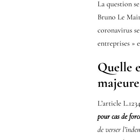
La question se
Bruno Le Maire
coronavirus s
entreprises » e
Quelle e
majeure 
L’article L.12
pour cas de for
de verser l’inde