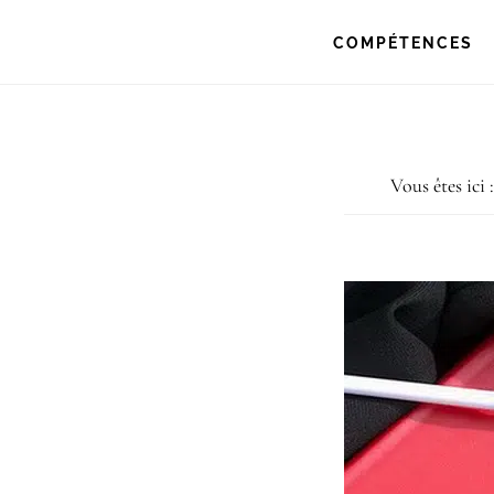
Passer
Passer
COMPÉTENCES
à
au
la
contenu
navigation
principal
Vous êtes ici 
principale