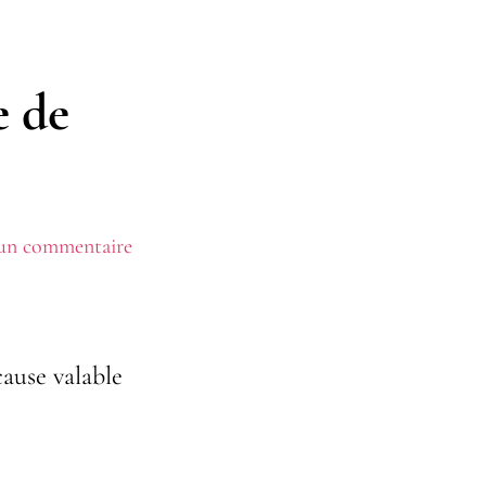
e de
 un commentaire
cause valable