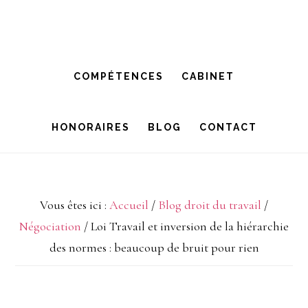
Passer
Passer
à
au
la
contenu
COMPÉTENCES
CABINET
navigation
principal
principale
HONORAIRES
BLOG
CONTACT
Vous êtes ici :
Accueil
/
Blog droit du travail
/
Négociation
/
Loi Travail et inversion de la hiérarchie
des normes : beaucoup de bruit pour rien