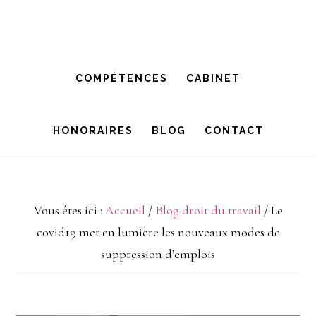
Passer
Passer
à
au
la
contenu
COMPÉTENCES
CABINET
navigation
principal
principale
HONORAIRES
BLOG
CONTACT
Vous êtes ici :
Accueil
/
Blog droit du travail
/
Le
covid19 met en lumière les nouveaux modes de
suppression d’emplois