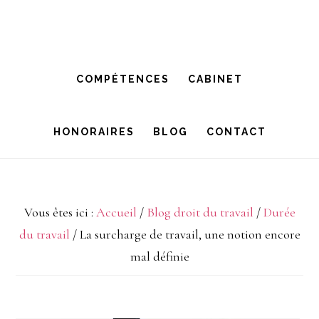
Passer
Passer
à
au
la
contenu
COMPÉTENCES
CABINET
navigation
principal
principale
HONORAIRES
BLOG
CONTACT
Vous êtes ici :
Accueil
/
Blog droit du travail
/
Durée
du travail
/
La surcharge de travail, une notion encore
mal définie