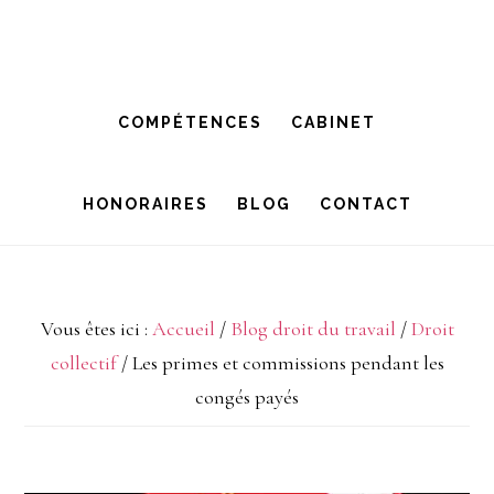
Passer
Passer
à
au
la
contenu
COMPÉTENCES
CABINET
navigation
principal
principale
HONORAIRES
BLOG
CONTACT
Vous êtes ici :
Accueil
/
Blog droit du travail
/
Droit
collectif
/
Les primes et commissions pendant les
congés payés