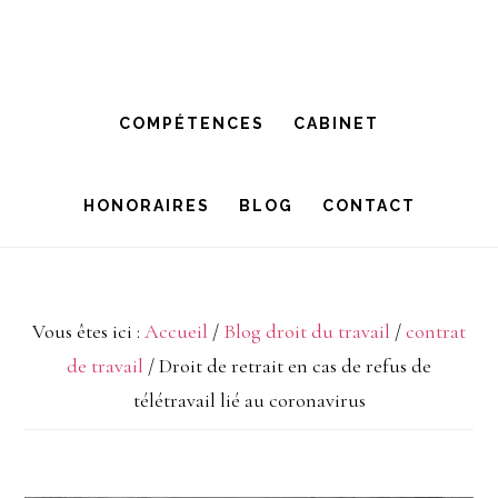
Passer
Passer
à
au
la
contenu
COMPÉTENCES
CABINET
navigation
principal
principale
HONORAIRES
BLOG
CONTACT
Vous êtes ici :
Accueil
/
Blog droit du travail
/
contrat
de travail
/
Droit de retrait en cas de refus de
télétravail lié au coronavirus