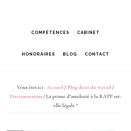
Passer
Passer
à
au
la
contenu
COMPÉTENCES
CABINET
navigation
principal
principale
HONORAIRES
BLOG
CONTACT
Vous êtes ici :
Accueil
/
Blog droit du travail
/
Discrimination
/
La prime d’assiduité à la RATP est-
elle légale ?