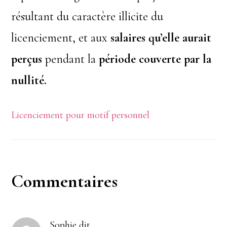
résultant du caractère illicite du
licenciement, et aux
salaires qu’elle aurait
perçus
pendant la
période couverte par la
nullité.
Licenciement pour motif personnel
Interactions
Commentaires
du
Sophie
dit