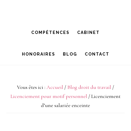
Passer
Passer
à
au
la
contenu
COMPÉTENCES
CABINET
navigation
principal
principale
HONORAIRES
BLOG
CONTACT
Vous êtes ici :
Accueil
/
Blog droit du travail
/
Licenciement pour motif personnel
/
Licenciement
d’une salariée enceinte