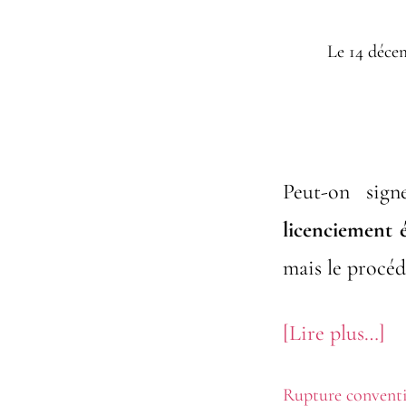
Le
14 déce
Peut-on sig
licenciement
mais le procéd
à
[Lire plus…]
pr
Rupture conventi