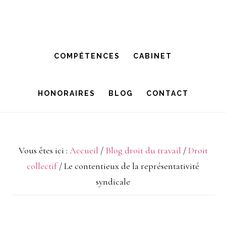
Passer
Passer
à
au
la
contenu
COMPÉTENCES
CABINET
navigation
principal
principale
HONORAIRES
BLOG
CONTACT
Vous êtes ici :
Accueil
/
Blog droit du travail
/
Droit
collectif
/
Le contentieux de la représentativité
syndicale