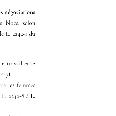
es
négociations
s blocs, selon
le L. 2242-1 du
e travail et le
42-7),
ntre les femmes
. L. 2242-8 à L.