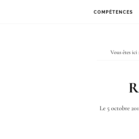
Passer
Passer
COMPÉTENCES
à
au
la
contenu
navigation
principal
Vous êtes ici 
principale
R
Le
5 octobre 201