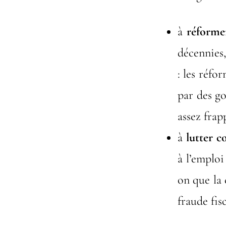
à
réforme
décennies,
: les réfo
par des g
assez frap
à
lutter c
à l’emploi
on que la 
fraude fisc