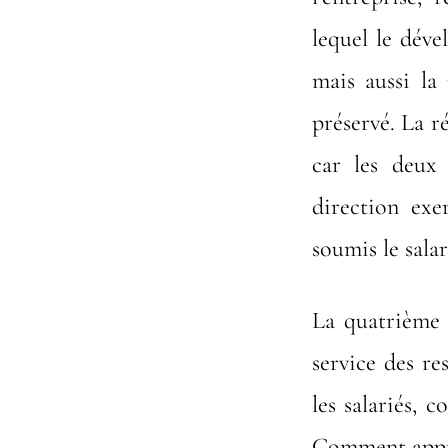
lequel le déve
mais aussi la
préservé. La r
car les deux 
direction exe
soumis le salar
La quatrième 
service des re
les salariés, 
Comment appré