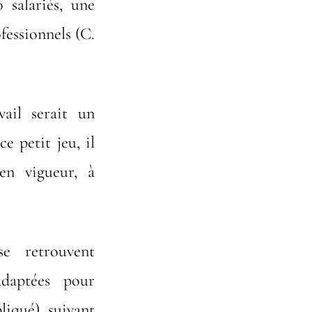
 salariés, une
fessionnels (C.
vail serait un
e petit jeu, il
en vigueur, à
e retrouvent
daptées pour
liqué) suivant