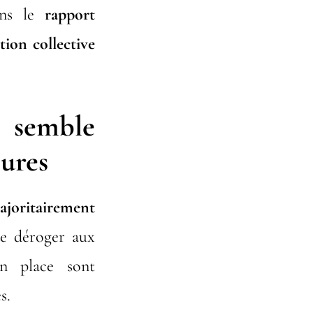
ans le
rapport
tion collective
 semble
ures
ajoritairement
e déroger aux
 en place sont
s.