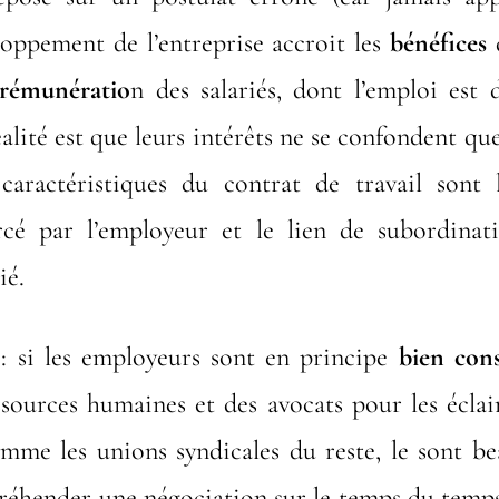
loppement de l’entreprise accroit les
bénéfices
d
rémunératio
n des salariés, dont l’emploi est 
éalité est que leurs intérêts ne se confondent qu
caractéristiques du contrat de travail sont
rcé par l’employeur et le lien de subordinat
ié.
: si les employeurs sont en principe
bien cons
ssources humaines et des avocats pour les éclaire
comme les unions syndicales du reste, le sont 
hender une négociation sur le temps du temps 