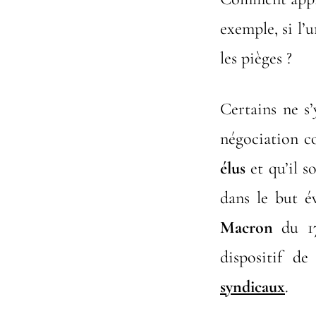
exemple, si l’
les pièges ?
Certains ne s
négociation co
élus
et qu’il s
dans le but é
Macron
du 17
dispositif de
syndicaux
.