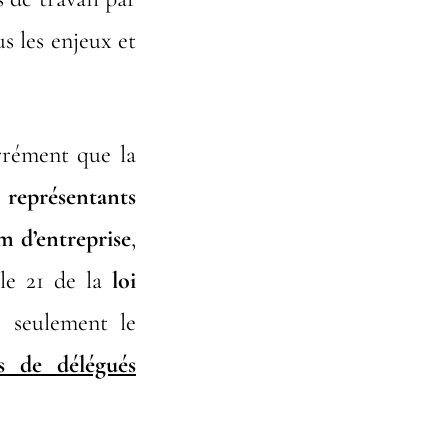
s les enjeux et
rrément que la
s
représentants
m d’entreprise
,
cle 21 de la
loi
 seulement le
s de délégués