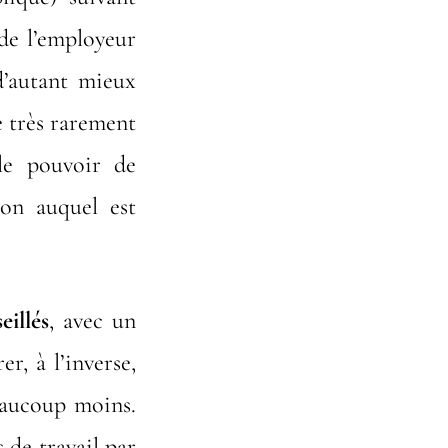
e l’employeur
d’autant mieux
e très rarement
 le pouvoir de
ion auquel est
eillés
, avec un
r, à l’inverse,
beaucoup moins.
de travail par