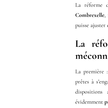
La réforme
Combrexelle
,
puisse ajuster
La réf
méconna
La première :
prêtes à s’en
dispositions 
évidemment
p