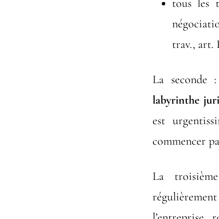
tous les 
négociatio
trav., art.
La seconde : 
labyrinthe jur
est urgentis
commencer par
La troisièm
régulièreme
l’entreprise,