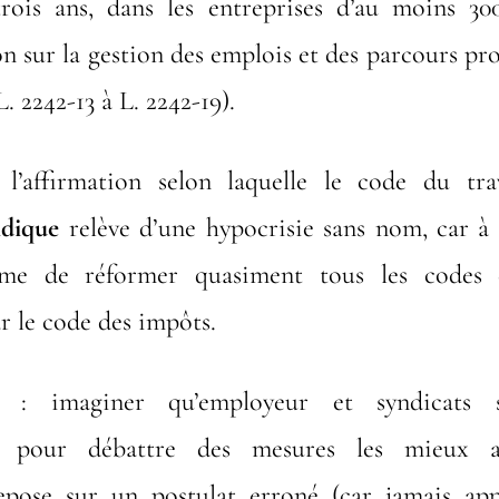
trois ans, dans les entreprises d’au moins 300
n sur la gestion des emplois et des parcours pro
 L. 2242-13 à L. 2242-19).
l’affirmation selon laquelle le code du tra
idique
relève d’une hypocrisie sans nom, car à c
sime de réformer quasiment tous les codes 
 le code des impôts.
e : imaginer qu’employeur et syndicats s
nt pour débattre des mesures les mieux a
 repose sur un postulat erroné (car jamais app