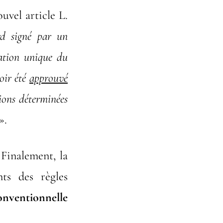
uvel article L.
ord signé par un
gation unique du
oir été
approuvé
ions déterminées
».
Finalement, la
nts des règles
onventionnelle