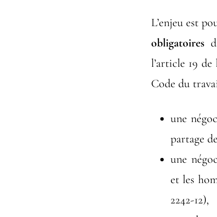
L’enjeu est pou
obligatoires
d’
l’article 19 de
Code du travai
une négoci
partage de 
une négoci
et les hom
2242-12),