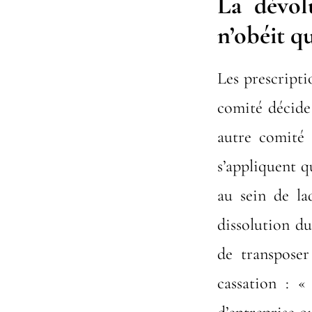
La dévol
n’obéit q
Les prescripti
comité décide 
autre comité d
s’appliquent qu
au sein de laq
dissolution du
de transposer
cassation : «