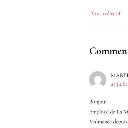
Droit collectif
Interact
Comment
du
MARTI
lecteur
25 juill
Bonjour
Employé de La Mér
Malmenée depuis q