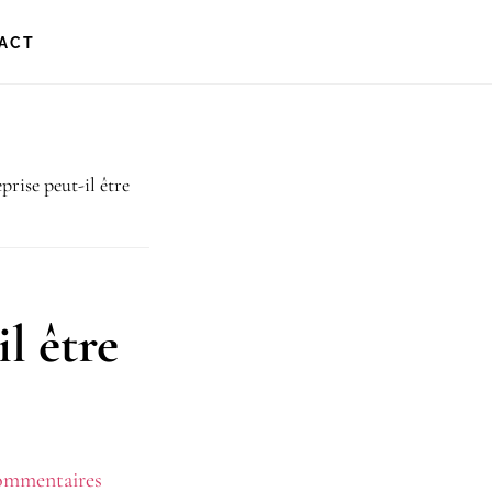
ACT
rise peut-il être
l être
ommentaires