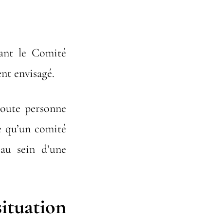
nant le Comité
ent envisagé.
toute personne
e qu’un comité
au sein d’une
uation