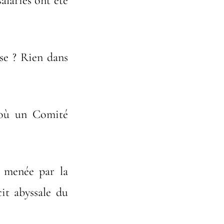
alariés ont été
ise ? Rien dans
e où un Comité
é menée par la
it abyssale du