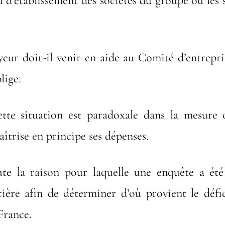
u d’établissement des sociétés du groupe où les s
yeur doit-il venir en aide au Comité d’entrepr
lige.
ette situation est paradoxale dans la mesur
aîtrise en principe ses dépenses.
ute la raison pour laquelle une enquête a ét
cière afin de déterminer d’où provient le défic
France.