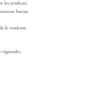
t les syndicats
e nouveau bateau
ls le vendront.
 régionales.