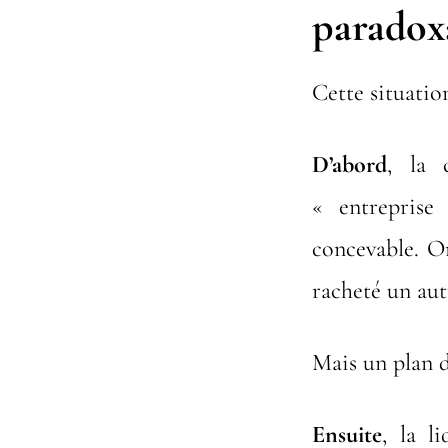
paradox
Cette situatio
D’abord
, la 
« entreprise 
concevable. O
racheté un au
Mais un plan d
Ensuite
, la l