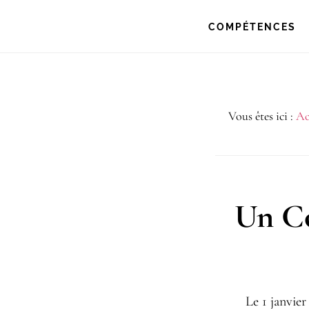
Passer
Passer
COMPÉTENCES
à
au
la
contenu
navigation
principal
Vous êtes ici :
Ac
principale
Un Co
Le
1 janvier