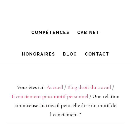
Passer
Passer
à
au
la
contenu
COMPÉTENCES
CABINET
navigation
principal
principale
HONORAIRES
BLOG
CONTACT
Vous êtes ici :
Accueil
/
Blog droit du travail
/
Licenciement pour motif personnel
/
Une relation
amoureuse au travail peut-elle être un motif de
licenciement ?