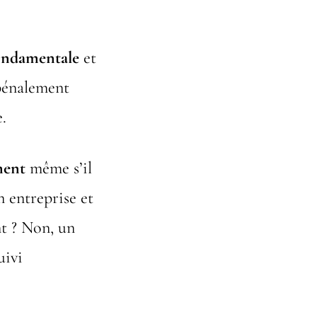
fondamentale
et
pénalement
.
ment
même s’il
n entreprise et
t ? Non, un
uivi