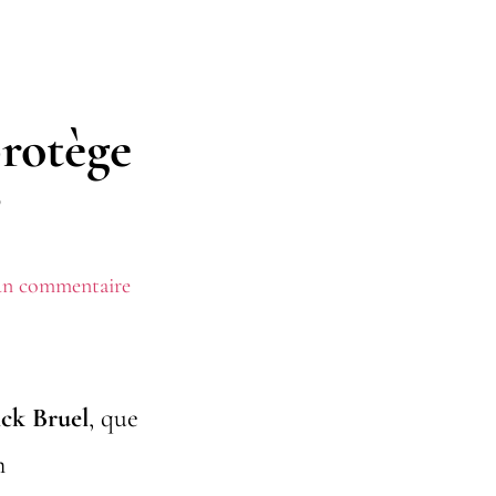
rotège
?
 un commentaire
ick Bruel
, que
m