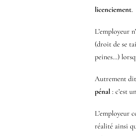
licenciement
.
L’employeur n’
(droit de se ta
peines…) lorsq
Autrement dit,
pénal
: c’est u
L’employeur co
réalité ainsi q