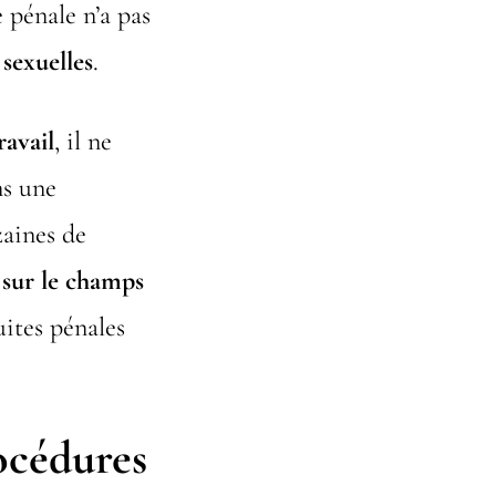
 pénale n’a pas
 sexuelles
.
avail
, il ne
ns une
zaines de
é sur le champs
uites pénales
océdures