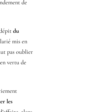
fondement de
 dépit
du
larié mis en
faut pas oublier
en vertu de
ciement
er les
’affaire, alors