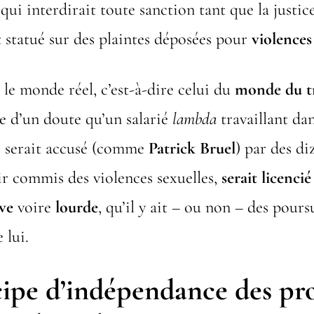
qui interdirait toute sanction tant que la justice
 statué sur des plaintes déposées pour
violences
 le monde réel, c’est-à-dire celui du
monde du tr
re d’un doute qu’un salarié
lambda
travaillant da
i serait accusé (comme
Patrick Bruel
) par des di
oir commis des violences sexuelles,
serait licenci
ave
voire
lourde
, qu’il y ait – ou non – des pours
 lui.
cipe d’indépendance des pr