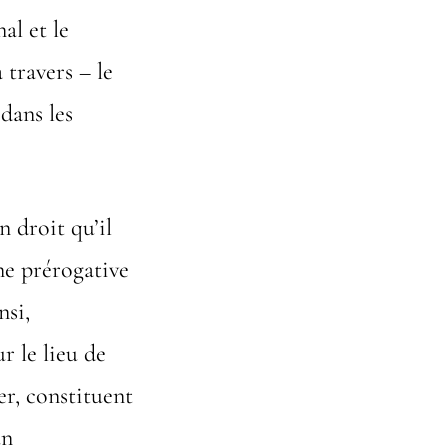
al et le
 travers – le
 dans les
n droit qu’il
une prérogative
nsi,
r le lieu de
er, constituent
un