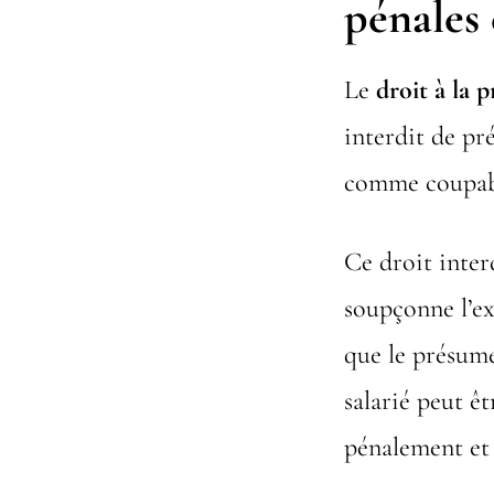
pénales 
Le
droit à la
interdit de p
comme coupabl
Ce droit inte
soupçonne l’ex
que le présum
salarié peut ê
pénalement e