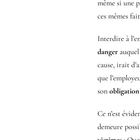
même si une p
ces mêmes fait
Interdire à l’
danger
auquel 
cause, irait d’
que l’employeu
son
obligation
Ce n’est évid
demeure possib
victimes
; Que 