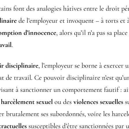
tains font des analogies hâtives entre le droit pén
linaire
de l’employeur et invoquent – à torts et à
ésomption d’innocence
, alors qu’il n’a pas sa place
avail
.
r disciplinaire
, l’employeur se borne à exercer u
at de travail. Ce pouvoir disciplinaire n’est qu’
visant à sanctionner un comportement fautif : ai
n
harcèlement sexuel
ou des
violences sexuelles
su
er brutalement ses subordonnés, voire les harcel
tractuelles
susceptibles d’être sanctionnées par 