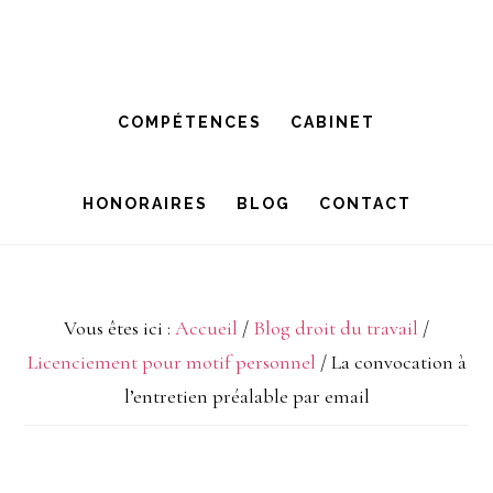
Passer
Passer
à
au
la
contenu
COMPÉTENCES
CABINET
navigation
principal
principale
HONORAIRES
BLOG
CONTACT
Vous êtes ici :
Accueil
/
Blog droit du travail
/
Licenciement pour motif personnel
/
La convocation à
l’entretien préalable par email