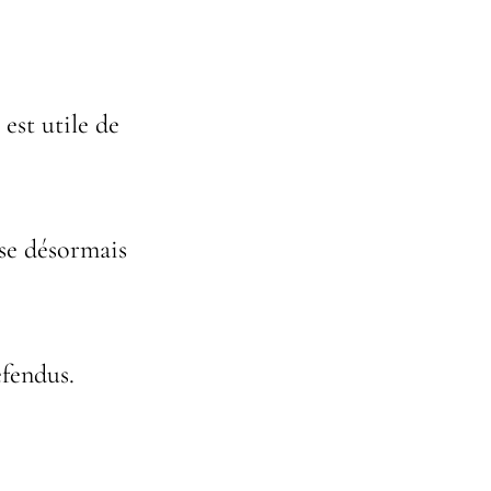
l est utile de
se désormais
éfendus.