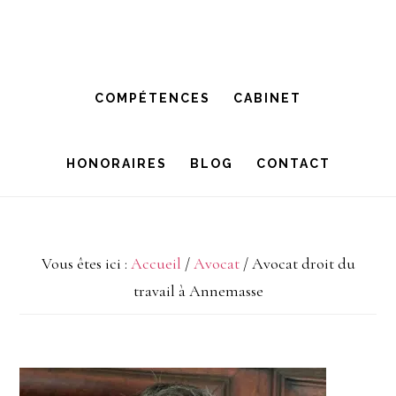
Passer
Passer
à
au
la
contenu
COMPÉTENCES
CABINET
navigation
principal
principale
HONORAIRES
BLOG
CONTACT
Vous êtes ici :
Accueil
/
Avocat
/
Avocat droit du
travail à Annemasse