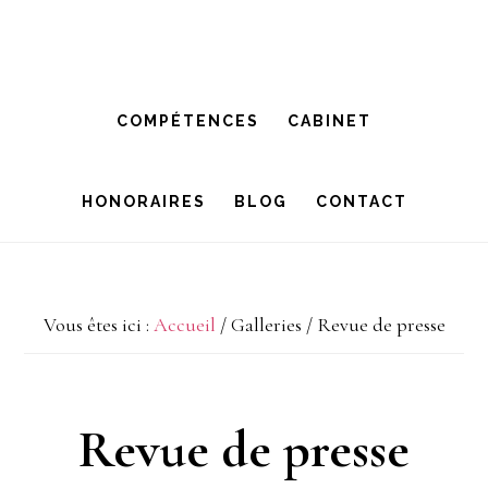
Passer
Passer
à
au
la
contenu
COMPÉTENCES
CABINET
navigation
principal
principale
HONORAIRES
BLOG
CONTACT
Vous êtes ici :
Accueil
/
Galleries
/
Revue de presse
Revue de presse